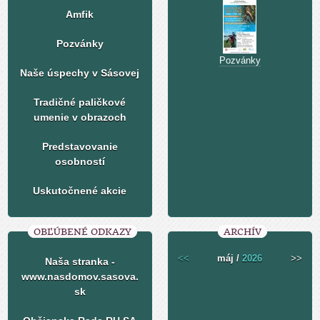
Amfik
Pozvánky
Pozvánky
Naše úspechy v Sásovej
Tradičné paličkové
umenie v obrazoch
Predstavovanie
osobností
Uskutočnené akcie
OBĽÚBENÉ ODKAZY
ARCHÍV
<<
máj /
2026
>>
Naša stranka -
www.nasdomov.sasova.
sk