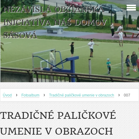
NEZÁVISLÁ OBČIANSKA
INICIATÍVA NÁŠ DOMOV
SÁSOVÁ
›
›
›
Úvod
Fotoalbum
Tradičné paličkové umenie v obrazoch
007
TRADIČNÉ PALIČKOVÉ
UMENIE V OBRAZOCH