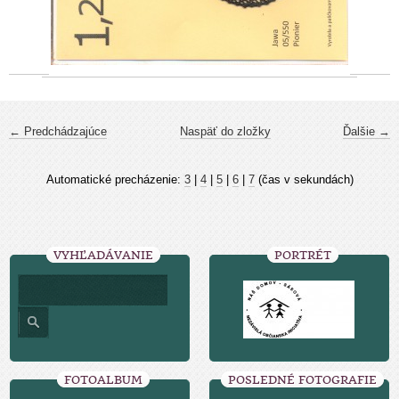
← Predchádzajúce
Naspäť do zložky
Ďalšie →
Automatické precházenie:
3
|
4
|
5
|
6
|
7
(čas v sekundách)
VYHĽADÁVANIE
PORTRÉT
FOTOALBUM
POSLEDNÉ FOTOGRAFIE