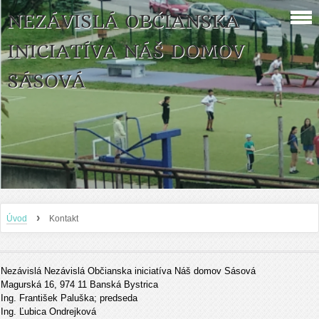
NEZÁVISLÁ OBČIANSKA
INICIATÍVA NÁŠ DOMOV
SÁSOVÁ
›
Úvod
Kontakt
Nezávislá Nezávislá Občianska iniciatíva Náš domov Sásová
Magurská 16, 974 11 Banská Bystrica
Ing. František Paluška; predseda
Ing. Ľubica Ondrejková