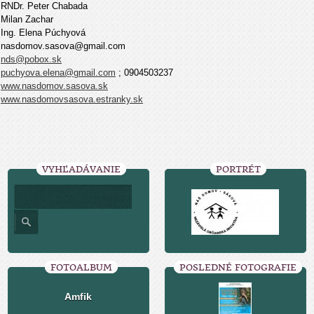
RNDr. Peter Chabada
Milan Zachar
Ing. Elena Púchyová
nasdomov.sasova@gmail.com
nds@pobox.sk
puchyova.elena@gmail.com
; 0904503237
www.nasdomov.sasova.sk
www.nasdomovsasova.estranky.sk
VYHĽADÁVANIE
PORTRÉT
FOTOALBUM
POSLEDNÉ FOTOGRAFIE
Amfik