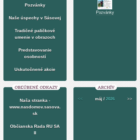
Pozvánky
Pozvánky
Naše úspechy v Sásovej
Tradičné paličkové
umenie v obrazoch
Predstavovanie
osobností
Uskutočnené akcie
OBĽÚBENÉ ODKAZY
ARCHÍV
<<
máj /
2026
>>
Naša stranka -
www.nasdomov.sasova.
sk
Občianska Rada RU SA
II